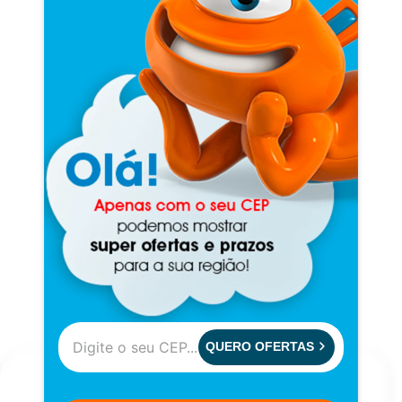
QUERO OFERTAS