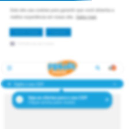
Este site usa cookies para garantir que você obtenha a
melhor experiência em nosso site.
Saiba mais
Permitir Cookie
Dispensar
Preferências de Cookie
Digite o seu CEP
Veja as ofertas para o seu CEP
Clique acima para mudar.