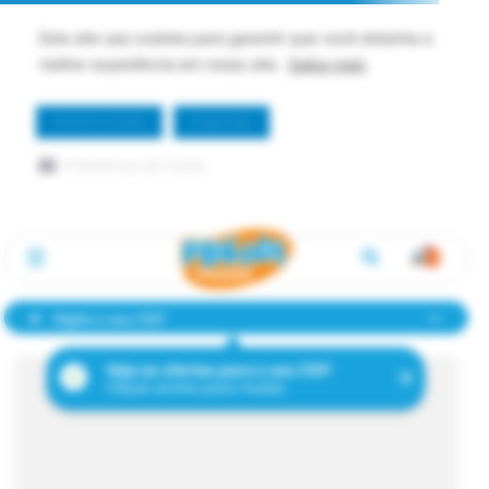
Este site usa cookies para garantir que você obtenha a
melhor experiência em nosso site.
Saiba mais
Permitir Cookie
Dispensar
Preferências de Cookie
Digite o seu CEP
Veja as ofertas para o seu CEP
Clique acima para mudar.