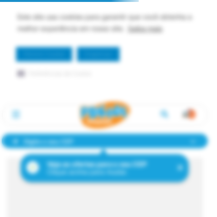
Este site usa cookies para garantir que você obtenha a
melhor experiência em nosso site.
Saiba mais
Permitir Cookie
Dispensar
Preferências de Cookie
Digite o seu CEP
Veja as ofertas para o seu CEP
Clique acima para mudar.