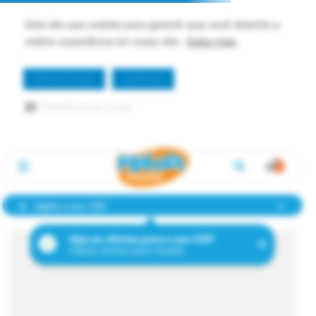
Este site usa cookies para garantir que você obtenha a
melhor experiência em nosso site.
Saiba mais
Permitir Cookie
Dispensar
Preferências de Cookie
Digite o seu CEP
Veja as ofertas para o seu CEP
Clique acima para mudar.