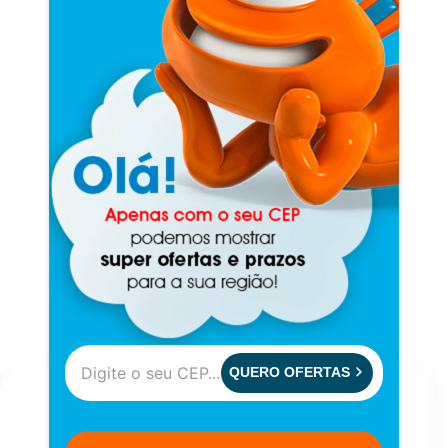
QUERO OFERTAS