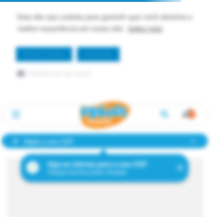
Este site usa cookies para garantir que você obtenha a
melhor experiência em nosso site.
Saiba mais
Permitir Cookie
Dispensar
Preferências de Cookie
Digite o seu CEP
Veja as ofertas para o seu CEP
Clique acima para mudar.