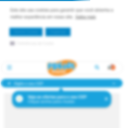
Este site usa cookies para garantir que você obtenha a
melhor experiência em nosso site.
Saiba mais
Permitir Cookie
Dispensar
Preferências de Cookie
Digite o seu CEP
Veja as ofertas para o seu CEP
Clique acima para mudar.