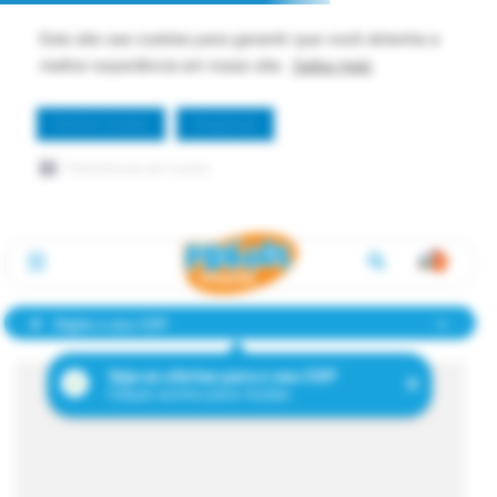
Este site usa cookies para garantir que você obtenha a
melhor experiência em nosso site.
Saiba mais
Permitir Cookie
Dispensar
Preferências de Cookie
Digite o seu CEP
Veja as ofertas para o seu CEP
Clique acima para mudar.