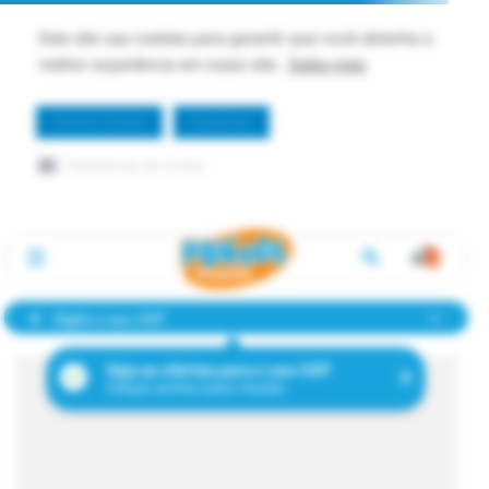
Este site usa cookies para garantir que você obtenha a
melhor experiência em nosso site.
Saiba mais
Permitir Cookie
Dispensar
Preferências de Cookie
Digite o seu CEP
Veja as ofertas para o seu CEP
Clique acima para mudar.