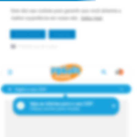
Este site usa cookies para garantir que você obtenha a
melhor experiência em nosso site.
Saiba mais
Permitir Cookie
Dispensar
Preferências de Cookie
Digite o seu CEP
Veja as ofertas para o seu CEP
Clique acima para mudar.