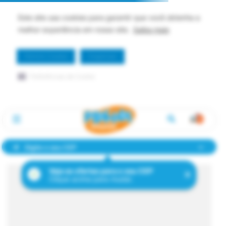
Este site usa cookies para garantir que você obtenha a
melhor experiência em nosso site.
Saiba mais
Permitir Cookie
Dispensar
Preferências de Cookie
Digite o seu CEP
Veja as ofertas para o seu CEP
Clique acima para mudar.