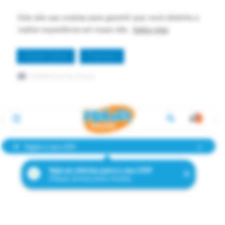
Este site usa cookies para garantir que você obtenha a
melhor experiência em nosso site.
Saiba mais
Permitir Cookie
Dispensar
Preferências de Cookie
Digite o seu CEP
Veja as ofertas para o seu CEP
Clique acima para mudar.