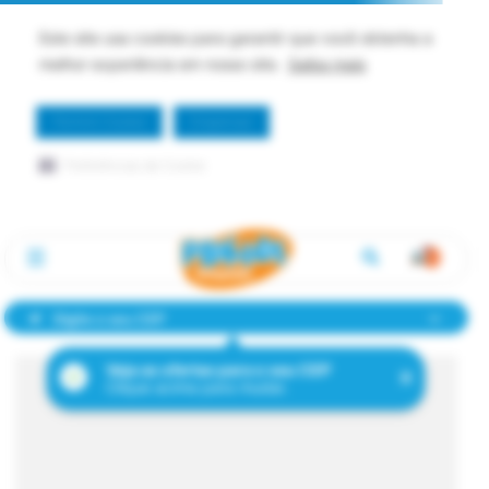
Este site usa cookies para garantir que você obtenha a
melhor experiência em nosso site.
Saiba mais
Permitir Cookie
Dispensar
Preferências de Cookie
Digite o seu CEP
Veja as ofertas para o seu CEP
Clique acima para mudar.