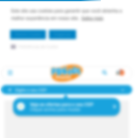
Este site usa cookies para garantir que você obtenha a
melhor experiência em nosso site.
Saiba mais
Permitir Cookie
Dispensar
Preferências de Cookie
Digite o seu CEP
Veja as ofertas para o seu CEP
Clique acima para mudar.