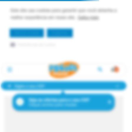
Este site usa cookies para garantir que você obtenha a
melhor experiência em nosso site.
Saiba mais
Permitir Cookie
Dispensar
Preferências de Cookie
Digite o seu CEP
Veja as ofertas para o seu CEP
Clique acima para mudar.