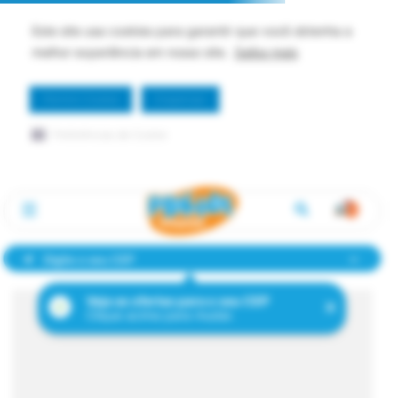
Este site usa cookies para garantir que você obtenha a
melhor experiência em nosso site.
Saiba mais
Permitir Cookie
Dispensar
Preferências de Cookie
Digite o seu CEP
Veja as ofertas para o seu CEP
Clique acima para mudar.