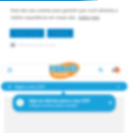
Este site usa cookies para garantir que você obtenha a
melhor experiência em nosso site.
Saiba mais
Permitir Cookie
Dispensar
Preferências de Cookie
Digite o seu CEP
Veja as ofertas para o seu CEP
Clique acima para mudar.