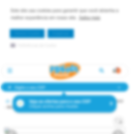
Este site usa cookies para garantir que você obtenha a
melhor experiência em nosso site.
Saiba mais
Permitir Cookie
Dispensar
Preferências de Cookie
Digite o seu CEP
BRINQUEDOS
BLOCOS DE MONTAR
LEGO
LEGO
Veja as ofertas para o seu CEP
Clique acima para mudar.
- Minecraft - A Patrulha de Illagers no Deserto - 21267