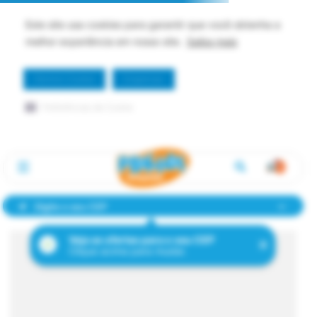
Este site usa cookies para garantir que você obtenha a
melhor experiência em nosso site.
Saiba mais
Permitir Cookie
Dispensar
Preferências de Cookie
Digite o seu CEP
Veja as ofertas para o seu CEP
Clique acima para mudar.