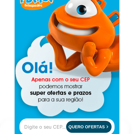
QUERO OFERTAS