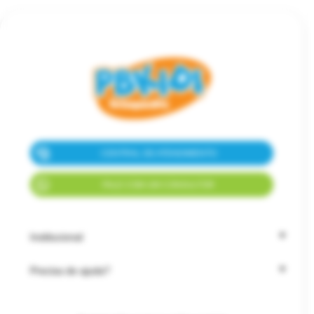
CENTRAL DE ATENDIMENTO
FALE COM UM CONSULTOR
Institucional
Precisa de ajuda?