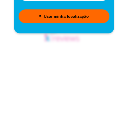
esta avaliação foi útil?
0
0
Usar minha localização