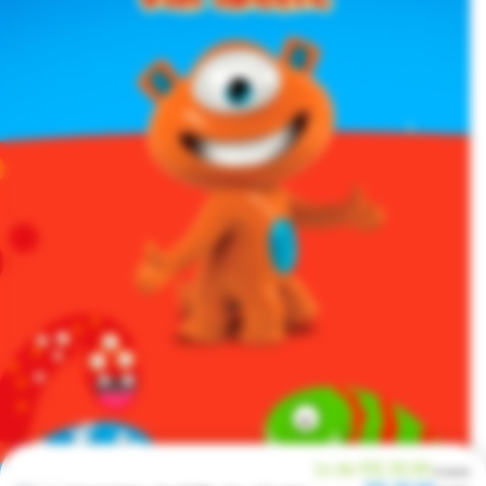
1
x de
R$
39
,
99