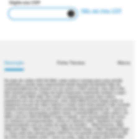
Digite seu CEP
Não sei meu CEP
Descrição
Ficha Técnica
Marca
No jogo de cartas UNO All Wild, cada carta é curinga para uma versão
acelerada e ainda mais imprevisível deste favorito da família! Não há
correspondência de número ou cor como o UNO normal, mas não é tão
fácil quanto parece. Cartas de Ação Especiais realmente mudam o jogo!
Há uma carta Wild Skip Two onde os jogadores pulam dois outros
jogadores em vez da tradicional, uma carta Wild Forced Swap onde os
jogadores trocam de mãos inteiras e muito mais! Esta edição é tão viciante
quanto emocionante e é um ótimo presente para jogadores de 7 anos ou
mais. Cores e decorações podem variar. Características: Cada carta é um
Wild Card em UNO All Wild! O jogo é rápido, sem necessidade de cores
ou números correspondentes, como no clássico UNO. Também é mais
surpreendente com as cartas de ação no baralho -- Wild Reverse, Wild
Skip and Skip 2, Wild Draw 2 e 4, Wild Forced Swap e Wild Targeted Draw
2. Uma carta eles devem gritar UNO! Faz um grande presente para os fãs
de UNO com idades entre 7 anos ou mais. Jogo de cartas UNO All Wild