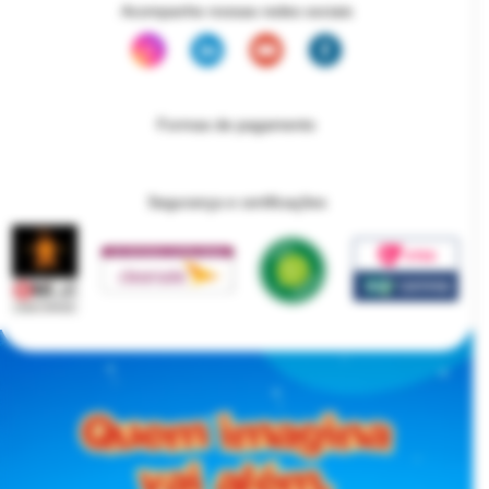
Acompanhe nossas redes sociais
Formas de pagamento
Segurança e certificações